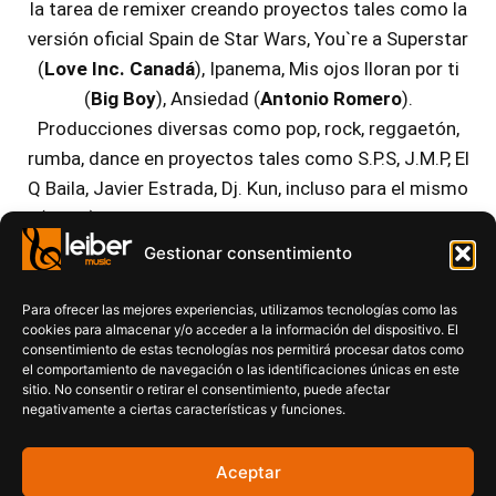
la tarea de remixer creando proyectos tales como la
versión oficial Spain de Star Wars, You`re a Superstar
(
Love Inc. Canadá
), Ipanema, Mis ojos lloran por ti
(
Big Boy
), Ansiedad (
Antonio Romero
).
Producciones diversas como pop, rock, reggaetón,
rumba, dance en proyectos tales como S.P.S, J.M.P, El
Q Baila, Javier Estrada, Dj. Kun, incluso para el mismo
(Isaak). Todos estos ejemplos, y algunos por citar,
demuestran que la composición y la producción no
Gestionar consentimiento
son ningún secreto para Isaac Luque.
Para ofrecer las mejores experiencias, utilizamos tecnologías como las
cookies para almacenar y/o acceder a la información del dispositivo. El
consentimiento de estas tecnologías nos permitirá procesar datos como
el comportamiento de navegación o las identificaciones únicas en este
sitio. No consentir o retirar el consentimiento, puede afectar
negativamente a ciertas características y funciones.
Aceptar